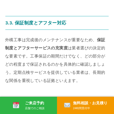
3.3. 保証制度とアフター対応
外構工事は完成後のメンテナンスが重要なため、
保証
制度とアフターサービスの充実度
は業者選びの決定的
な要素です。工事保証の期間だけでなく、どの部分が
どの程度まで保証されるのかを具体的に確認しましょ
う。定期点検サービスを提供している業者は、長期的
な関係を重視している証拠といえます。
緊急時の連絡体制や対応スピードについても事前に確
ご来店予約
無料相談・お見積り
認が必要。
地域密着型の業者であれば、何かトラブル
店舗でのご相談
24時間受付中