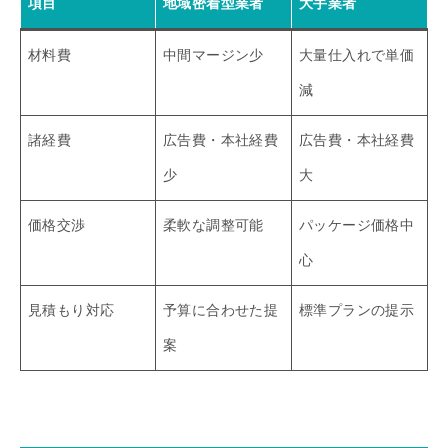
項目
地域密着型業者
大手業者
材料費
中間マージン少
大量仕入れで単価
減
諸経費
広告費・本社経費
広告費・本社経費
少
大
価格交渉
柔軟な調整可能
パッケージ価格中
心
見積もり対応
予算に合わせた提
標準プランの提示
案