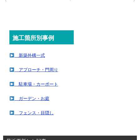
稿
ナ
ビ
ゲ
施工箇所別事例
ー
シ
新築外構一式
ョ
ン
アプローチ・門周り
駐車場・カーポート
ガーデン・お庭
フェンス・目隠し