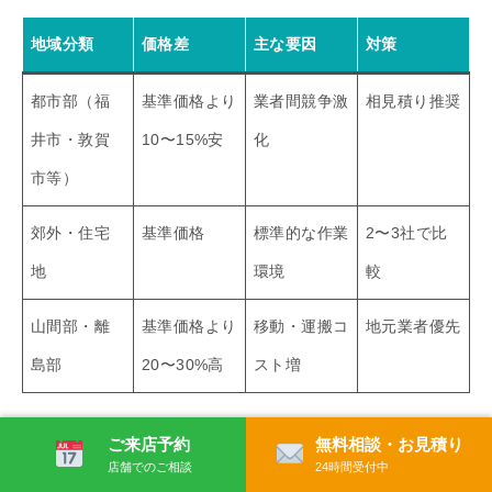
地域分類
価格差
主な要因
対策
都市部（福
基準価格より
業者間競争激
相見積り推奨
井市・敦賀
10〜15%安
化
市等）
郊外・住宅
基準価格
標準的な作業
2〜3社で比
地
環境
較
山間部・離
基準価格より
移動・運搬コ
地元業者優先
島部
20〜30%高
スト増
ご来店予約
無料相談・お見積り
一方、山間部や離島部では業者の移動コストや機材運
店舗でのご相談
24時間受付中
搬費が上乗せされ、都市部より20〜30%高くなる傾向