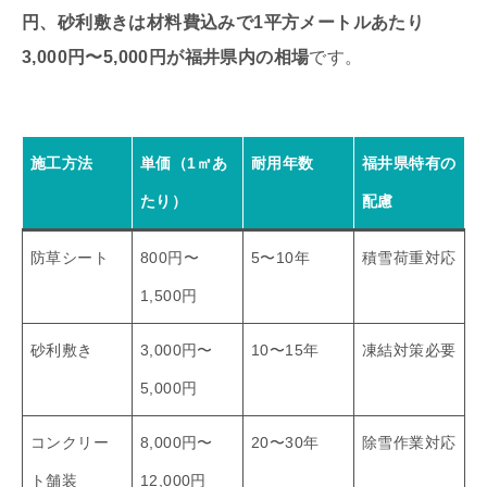
円、砂利敷きは材料費込みで1平方メートルあたり
3,000円〜5,000円が福井県内の相場
です。
施工方法
単価（1㎡あ
耐用年数
福井県特有の
たり）
配慮
防草シート
800円〜
5〜10年
積雪荷重対応
1,500円
砂利敷き
3,000円〜
10〜15年
凍結対策必要
5,000円
コンクリー
8,000円〜
20〜30年
除雪作業対応
ト舗装
12,000円