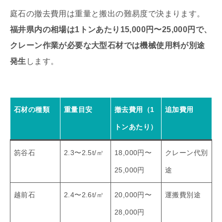
庭石の撤去費用は重量と搬出の難易度で決まります。
福井県内の相場は1トンあたり15,000円〜25,000円で、
クレーン作業が必要な大型石材では機械使用料が別途
発生
します。
石材の種類
重量目安
撤去費用（1
追加費用
トンあたり）
笏谷石
2.3〜2.5t/㎥
18,000円〜
クレーン代別
25,000円
途
越前石
2.4〜2.6t/㎥
20,000円〜
運搬費別途
28,000円