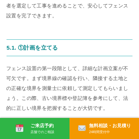
者を選定して工事を進めることで、安心してフェンス
設置を完了できます。
5.1. ①計画を立てる
フェンス設置の第一段階として、詳細な計画立案が不
可欠です。まず境界線の確認を行い、隣接する土地と
の正確な境界を測量士に依頼して測定してもらいまし
ょう。この際、古い境界標や登記簿を参考にして、法
的に正しい境界を把握することが大切です。
ご来店予約
無料相談・お見積り
次に、設置するフェンスの種類、高さ、材質を決定し
店舗でのご相談
24時間受付中